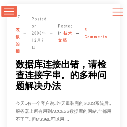
跳
至
By
正
Posted
-
on
Posted
文
装
3
2006年
in
技术
饭
Comments
12月7
文档
的
日
桶
数据库连接出错，请检
查连接字串。的多种问
题解决办法
今天..有一个客户说..昨天重装完的2003系统后,,
服务器上所有用到ACCESS数据库的网站,全都用
不了了..但MSSQL可以用…,